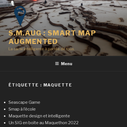
Aller
au
contenu
principal
S.M.AUG : SMART MAP
AUGMENTED
La carte intelligente à portée de tous.
Menu
ÉTIQUETTE :
MAQUETTE
Seascape Game
Smap à l’école
Maquette design et intelligente
Un SIG en boîte au Maquethon 2022